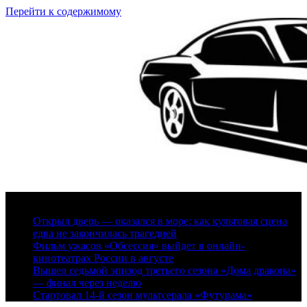
Перейти к содержимому
6 августа, 2026
Открыл дверь — оказался в море: как культовая сцена
едва не закончилась трагедией
Фильм ужасов «Обсессия» выйдет в онлайн-
кинотеатрах России в августе
Вышел седьмой эпизод третьего сезона «Дома дракона»
— финал через неделю
Стартовал 14-й сезон мультсерала «Футурама»