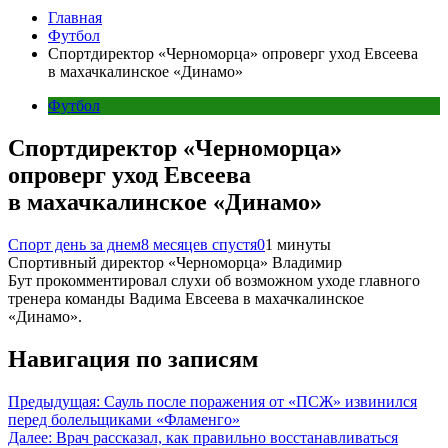
Главная
Футбол
Спортдиректор «Черноморца» опроверг уход Евсеева
в махачкалинское «Динамо»
Футбол
Спортдиректор «Черноморца»
опроверг уход Евсеева
в махачкалинское «Динамо»
Спорт день за днем
8 месяцев спустя
0
1 минуты
Спортивный директор «Черноморца» Владимир
Бут прокомментировал слухи об возможном уходе главного
тренера команды Вадима Евсеева в махачкалинское
«Динамо».
Навигация по записям
Предыдущая:
Сауль после поражения от «ПСЖ» извинился
перед болельщиками «Фламенго»
Далее:
Врач рассказал, как правильно восстанавливаться